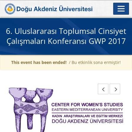
6. Uluslararası Toplumsal Cinsiyet
Çalışmaları Konferansı GWP 2017
This event has been ended!
/ Bu etkinlik sona ermiştir!