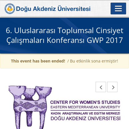
6. Uluslararası Toplumsal Cinsiyet
Çalışmaları Konferansı GWP 2017
This event has been ended!
/ Bu etkinlik sona ermiştir!